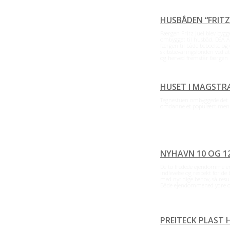
HUSBÅDEN “FRITZ 
Færgen Fritz Juel blev bygge
ombygget til husbåd. DSA Ar
færgen til både beboelse og
skibsbevaringsfonden ved a
og herved fremstår færgen 
Læs resten
→
HUSET I MAGSTR
Tegnestuen ombyggede det
omdanne et populært men ned
NYHAVN 10 OG 1
De to fredede ejendomme er
indlevelse og respekt for de
med nytidige behov, så resu
Både ejendommened ydre og
resten
→
PREITECK PLAST 