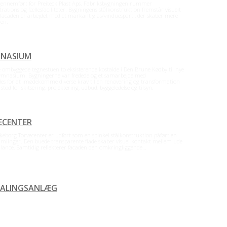
gennemført for Preiteck Plast Aps. Fabriksbygningen rummer
rations og fællesfaciliteter. Bygningens stålkonstruktion fremstår visuelt
På facaden er arbejdet med et markant glas/vinduesparti, der skaber mere
jen.
Læs resten
→
MNASIUM
byggede tegnestuen to eksisterende kostalde i Den Brune Kødby til nye
 Gymnasium. Bygningerne var fredede og et samarbejde med
edes for at imødekomme diverse krav til en renovering og transformation
tod for skitsering, projektering, udbud, byggeledelse og tilsyn.
Læs resten
ECENTER
ilkeborg Torvecenter er udført som en spinkel stålkonstruktion påført en
samlinger. Den buede transparente flade skaber visuel kontakt mellem ude
alance. Samtidig reflekterer facaden den omkringliggende…
TALINGSANLÆG