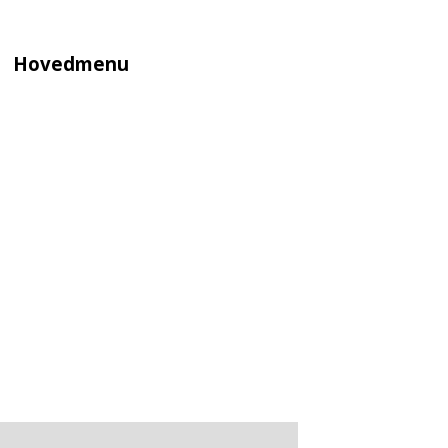
Hovedmenu
Fortsæt til primært indhold
Fortsæt til sekundært indhold
HJEM
PROJEKTER
OPFØRTE PROJEKTER
BOLIG
KULTUR
SPORT
ERHVERV
FREDEDE BYGNINGER
KONKURRENCER
DESIGN
OM DSA ARK