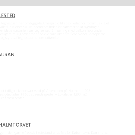
LESTED
gnestuen har ombyggede Amagerbio til et spillested for rockmusik. Det
 alle funktioner skulle indeholdes indenfor rammerne af bygningen,
nger idet økonomien var begrænset. En løsning med balkon hvorunder
yderligere muligheder for at opleve musikken fra flere planer. Arbejderne
r og styret af tegnestuen under udførelsen.
Læs resten
→
TAURANT
idligere kanonværksted på Arsenaløen på Holmen i 1998
epladser til 600 spisende gæster – Lokalet er 1200 m2
fitness center
 HALMTORVET
en i den gamle fredede hestestand er udført for Københavns Kommune.