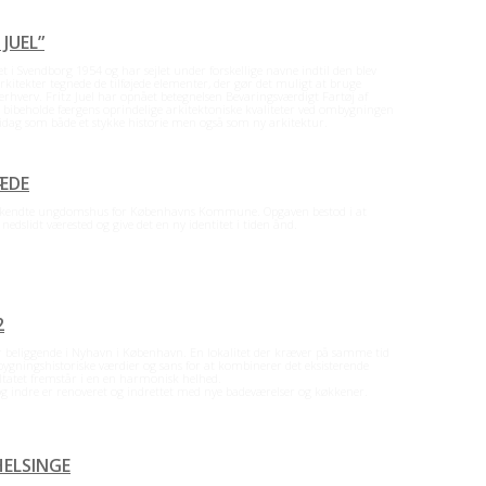
JUEL”
t i Svendborg 1954 og har sejlet under forskellige navne indtil den blev
kitekter tegnede de tilføjede elementer, der gør det muligt at bruge
 erhverv. Fritz Juel har opnået betegnelsen Bevaringsværdigt Fartøj af
t bibeholde færgens oprindelige arkitektoniske kvaliteter ved ombygningen
idag som både et stykke historie men også som ny arkitektur.
ÆDE
 kendte ungdomshus for Københavns Kommune. Opgaven bestod i at
slidt værested og give det en ny identitet i tiden ånd.
Læs resten
→
2
 beliggende i Nyhavn i København. En lokalitet der kræver på samme tid
 bygningshistoriske værdier og sans for at kombinerer det eksisterende
ltatet fremstår i en en harmonisk helhed.
 indre er renoveret og indrettet med nye badeværelser og køkkener.
Læs
HELSINGE