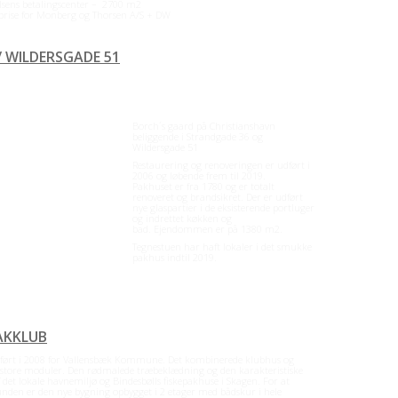
ns betalingscenter – 2700 m2
se for Monberg og Thorsen A/S + DW
 WILDERSGADE 51
Borch´s gaard på Christianshavn
beliggende i Strandgade 36 og
Wildersgade 51
Restaurering og renoveringen er udført i
2006 og løbende frem til 2019.
Pakhuset er fra 1780 og er totalt
renoveret og brandsikret. Der er udført
nye glaspartier i de eksisterende portluger
og indrettet køkken og
bad. Ejendommen er på 1380 m2.
Tegnestuen har haft lokaler i det smukke
pakhus indtil 2019.
AKKLUB
ført i 2008 for Vallensbæk Kommune. Det kombinerede klubhus og
store moduler. Den rødmalede træbeklædning og den karakteristiske
 det lokale havnemiljø og Bindesbølls fiskepakhuse i Skagen. For at
unden er den nye bygning opbygget i 2 etager med bådskur i hele