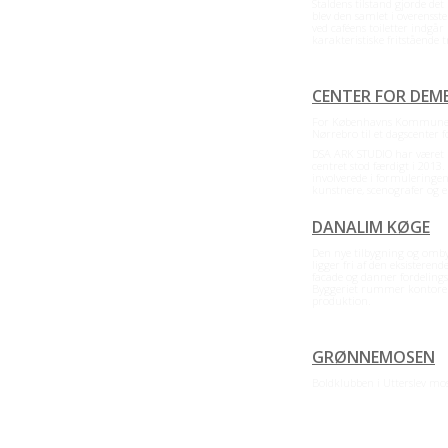
Staldens tilstand gjorde det
blev den samlet i overens
ved caféens toiletter indg
karakteristiske fritstående
CENTER FOR DEM
For Københavns Kommune ha
Nørrebro til et dagscenter 
DSA ARK STUDIO har været me
centret stod færdigt i 2013
involverede i formuleringe
kunstnere, scenografer og 
DANALIM KØGE
Den nye tilbygning og omb
ligger fri af den eksistere
facade og danner fordelings
Byggeriet rummer kontorer,
produktion.
Læs resten
→
GRØNNEMOSEN
Boldklubben i Utterslev mo