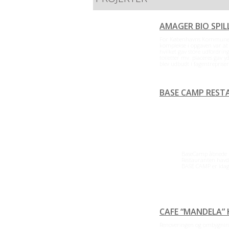
AMAGER BIO SPIL
For Københavns Kommune te
komplekse i opgaven var at
hvilket gav store udfordri
toiletter mv. placeres gav 
blev udbudt i fagentreprise
BASE CAMP RES
BaseCamp åbnede i et t
Restauranten havde sidd
BASE CAMP er idag et 
CAFE “MANDELA”
Renoveringen og ombygning