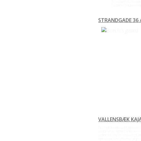
Storebæltsforbindelse
Udført i Totalentrepri
STRANDGADE 36 /
VALLENSBÆK KAJ
Det nye klubhus er gennem
bådskur er opført som rum
udformning er inspireret af
optimere udnyttelsen af gr