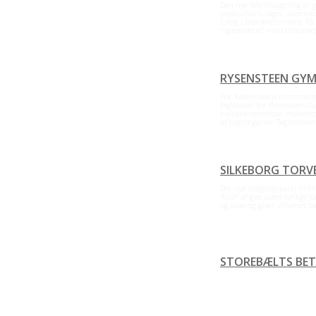
Den nye fabriksbygning er 
produktions, lager, administ
luftig i fabrikkens indre. 
”signalværdi” mod tilfaldsve
RYSENSTEEN GY
For Københavns Kommune om
faglokaler for Rysensteen
kulturarvstyrelsen etabler
af bygningerne. Tegnestuen s
→
SILKEBORG TORV
Det nye indgangsparti til S
”hud” af glas uden synlige 
og inde og giver volumet b
STOREBÆLTS BE