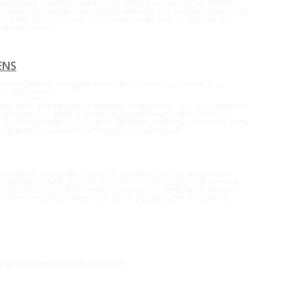
 nødvendigt at skille det meste af den eksisterende bygning ad. Herefter
stemmelse med de gamle håndværkstraditioner. Den nutidige afskærmning
år i harmonisk helhed med staldens traditionelle udformning med den
 trækonstruktion.
Læs resten
→
ENS
r tegnestuen ombygget den tidligere kantine i De Gamles By på
for unge demente.
d været totalrådgiver på projektet fra programerings- og skitsefasen til
. I processen har brugere, pårørende, personale samt bygherre været
n af behov og ønsker ved en række workshops med indput fra blandt andet
en japansk landskabsarkitekt arrangeret af tegnestuen.
Læs resten
→
ygningen er gennemført i 2006-2007 for Dana Lim A/S. Tilbygningen
nde bygningen med et glasbånd der trækker lys ned langs den eksisterende
zone. Den sorte sokkel formidler den niveaufrie overgang til fabrikken.
 administration , laboratorium og har adgang til den eksisterende
se er Københavns mindste fodboldklub