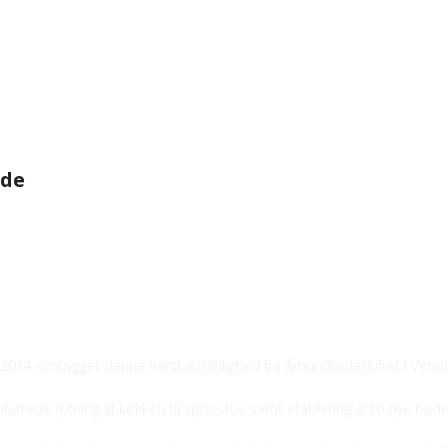
ade
 2014 ombygget denne herskabslejlighed fra århundredeskiftet i Ven
ttede flytning af køkken til spisestue samt etablering af to nye bade