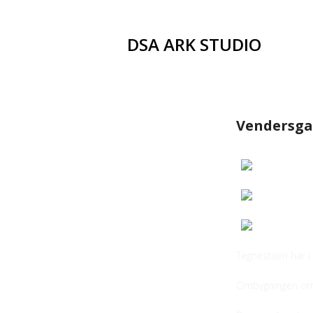
DSA ARK STUDIO
Vendersg
Tegnestuen har i
Ombygningen omfa