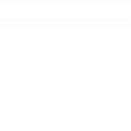
aterialer kombineret med en simpel planløsning komplimenterer lejl
nce emhætte i køkkenet, der samtidig fungerer som lysekrone i den 
inger der tilføjer både en funktionel og en æstetisk dimension til her