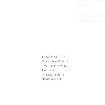
Brugen af gode m
kvaliteter.
Den markante bro
understreger løsn
DSA ARK STUDIO
Strandgade 30, st. tv
1401 København K
Denmark
(+45) 33 15 08 11
dsa@dsa-ark.dk